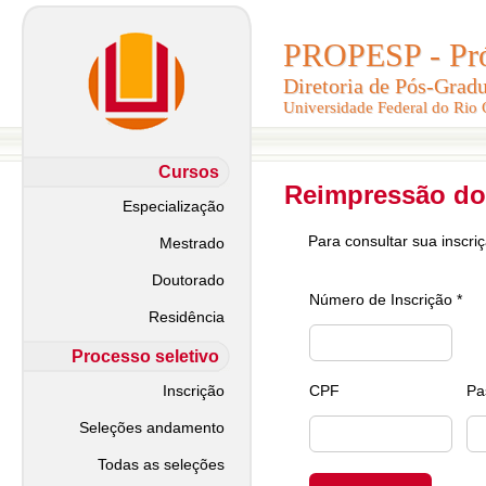
PROPESP - Pró-
PROPESP - Pró-
Diretoria de Pós-Grad
Diretoria de Pós-Grad
Universidade Federal do Rio
Universidade Federal do Rio
Cursos
Reimpressão do
Especialização
Para consultar sua inscri
Mestrado
Doutorado
Número de Inscrição *
Residência
Processo seletivo
Inscrição
CPF
Pa
Seleções andamento
Todas as seleções