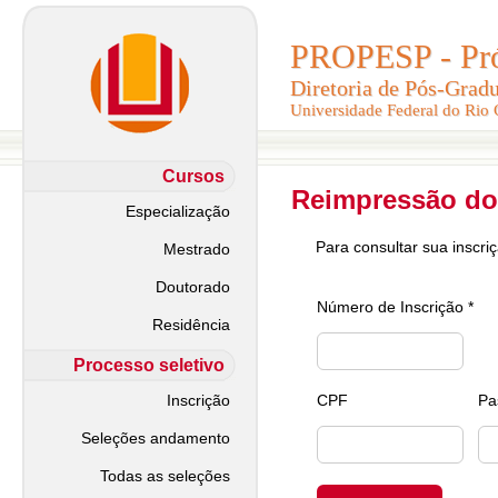
PROPESP - Pró-
PROPESP - Pró-
Diretoria de Pós-Grad
Diretoria de Pós-Grad
Universidade Federal do Rio
Universidade Federal do Rio
Cursos
Reimpressão do
Especialização
Para consultar sua inscri
Mestrado
Doutorado
Número de Inscrição *
Residência
Processo seletivo
Inscrição
CPF
Pa
Seleções andamento
Todas as seleções