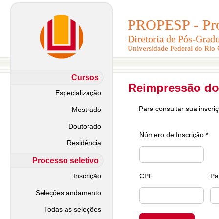
PROPESP - Pró-
PROPESP - Pró-
Diretoria de Pós-Grad
Diretoria de Pós-Grad
Universidade Federal do Rio
Universidade Federal do Rio
Cursos
Reimpressão do
Especialização
Para consultar sua inscri
Mestrado
Doutorado
Número de Inscrição *
Residência
Processo seletivo
Inscrição
CPF
Pa
Seleções andamento
Todas as seleções