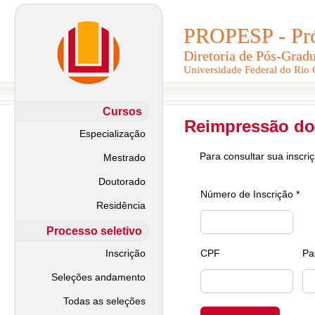
PROPESP - Pró-
PROPESP - Pró-
Diretoria de Pós-Grad
Diretoria de Pós-Grad
Universidade Federal do Rio
Universidade Federal do Rio
Cursos
Reimpressão do
Especialização
Para consultar sua inscri
Mestrado
Doutorado
Número de Inscrição *
Residência
Processo seletivo
Inscrição
CPF
Pa
Seleções andamento
Todas as seleções