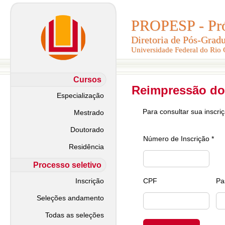
PROPESP - Pró-
PROPESP - Pró-
Diretoria de Pós-Grad
Diretoria de Pós-Grad
Universidade Federal do Rio
Universidade Federal do Rio
Cursos
Reimpressão do
Especialização
Para consultar sua inscri
Mestrado
Doutorado
Número de Inscrição *
Residência
Processo seletivo
Inscrição
CPF
Pa
Seleções andamento
Todas as seleções