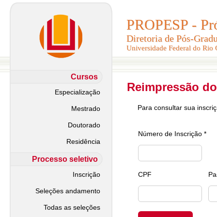
PROPESP - Pró-
PROPESP - Pró-
Diretoria de Pós-Grad
Diretoria de Pós-Grad
Universidade Federal do Rio
Universidade Federal do Rio
Cursos
Reimpressão do
Especialização
Para consultar sua inscri
Mestrado
Doutorado
Número de Inscrição *
Residência
Processo seletivo
Inscrição
CPF
Pa
Seleções andamento
Todas as seleções