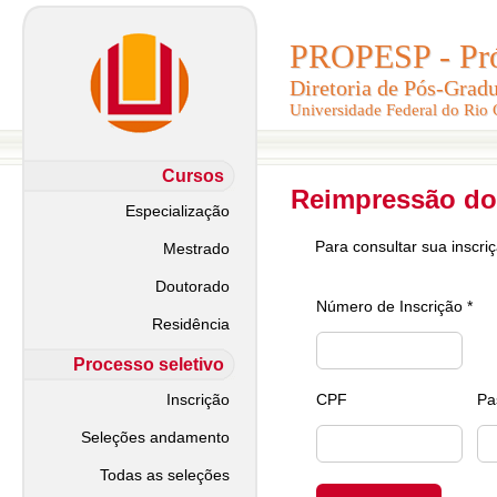
PROPESP - Pró-
PROPESP - Pró-
Diretoria de Pós-Grad
Diretoria de Pós-Grad
Universidade Federal do Rio
Universidade Federal do Rio
Cursos
Reimpressão do
Especialização
Para consultar sua inscri
Mestrado
Doutorado
Número de Inscrição *
Residência
Processo seletivo
Inscrição
CPF
Pa
Seleções andamento
Todas as seleções