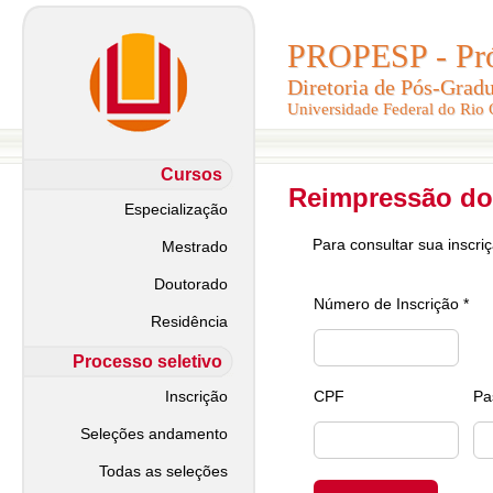
PROPESP - Pró-
PROPESP - Pró-
Diretoria de Pós-Grad
Diretoria de Pós-Grad
Universidade Federal do Rio
Universidade Federal do Rio
Cursos
Reimpressão do
Especialização
Para consultar sua inscri
Mestrado
Doutorado
Número de Inscrição *
Residência
Processo seletivo
Inscrição
CPF
Pa
Seleções andamento
Todas as seleções