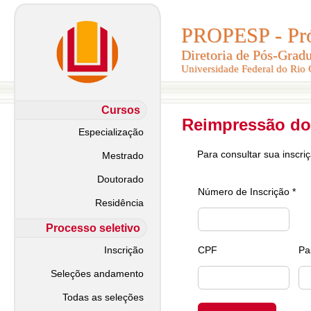
PROPESP - Pró-
PROPESP - Pró-
Diretoria de Pós-Grad
Diretoria de Pós-Grad
Universidade Federal do Rio
Universidade Federal do Rio
Cursos
Reimpressão do
Especialização
Para consultar sua inscri
Mestrado
Doutorado
Número de Inscrição *
Residência
Processo seletivo
Inscrição
CPF
Pa
Seleções andamento
Todas as seleções