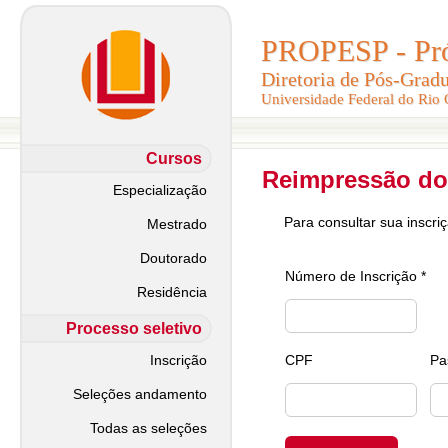
PROPESP - Pró-
PROPESP - Pró-
Diretoria de Pós-Grad
Diretoria de Pós-Grad
Universidade Federal do Rio
Universidade Federal do Rio
Cursos
Reimpressão do
Especialização
Para consultar sua inscri
Mestrado
Doutorado
Número de Inscrição *
Residência
Processo seletivo
Inscrição
CPF
Pa
Seleções andamento
Todas as seleções