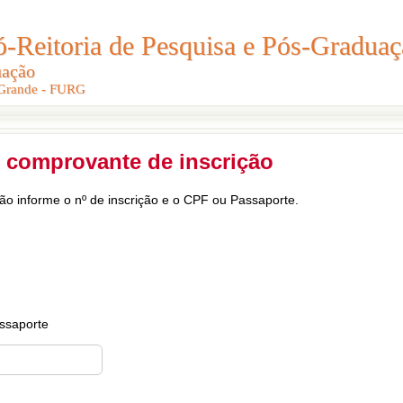
Reitoria de Pesquisa e Pós-Graduaç
Reitoria de Pesquisa e Pós-Gradua
uação
uação
 Grande - FURG
 Grande - FURG
 comprovante de inscrição
ção informe o nº de inscrição e o CPF ou Passaporte.
ssaporte