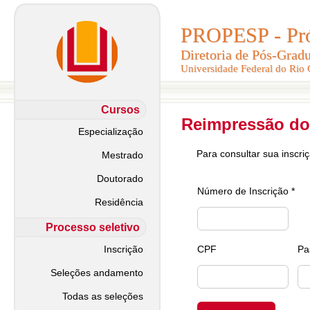
PROPESP - Pró-
PROPESP - Pró-
Diretoria de Pós-Grad
Diretoria de Pós-Grad
Universidade Federal do Rio
Universidade Federal do Rio
Cursos
Reimpressão do
Especialização
Para consultar sua inscri
Mestrado
Doutorado
Número de Inscrição *
Residência
Processo seletivo
Inscrição
CPF
Pa
Seleções andamento
Todas as seleções