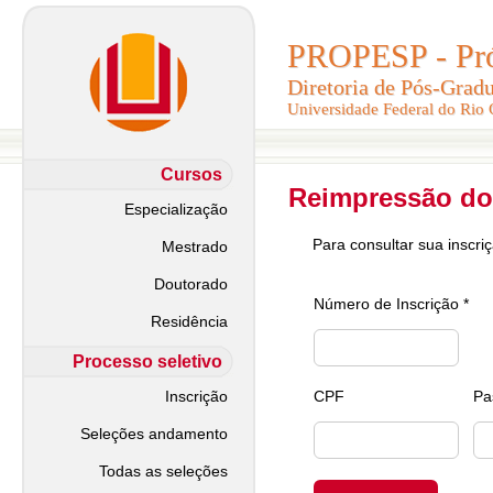
PROPESP - Pró-
PROPESP - Pró-
Diretoria de Pós-Grad
Diretoria de Pós-Grad
Universidade Federal do Rio
Universidade Federal do Rio
Cursos
Reimpressão do
Especialização
Para consultar sua inscri
Mestrado
Doutorado
Número de Inscrição *
Residência
Processo seletivo
Inscrição
CPF
Pa
Seleções andamento
Todas as seleções