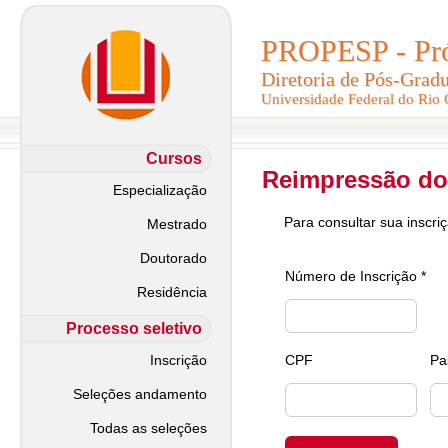
PROPESP - Pró-
PROPESP - Pró-
Diretoria de Pós-Grad
Diretoria de Pós-Grad
Universidade Federal do Rio
Universidade Federal do Rio
Cursos
Reimpressão do
Especialização
Para consultar sua inscri
Mestrado
Doutorado
Número de Inscrição *
Residência
Processo seletivo
Inscrição
CPF
Pa
Seleções andamento
Todas as seleções