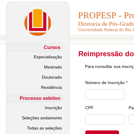
PROPESP - Pró-
PROPESP - Pró-
Diretoria de Pós-Grad
Diretoria de Pós-Grad
Universidade Federal do Rio
Universidade Federal do Rio
Cursos
Reimpressão do
Especialização
Para consultar sua inscri
Mestrado
Doutorado
Número de Inscrição *
Residência
Processo seletivo
Inscrição
CPF
Pa
Seleções andamento
Todas as seleções