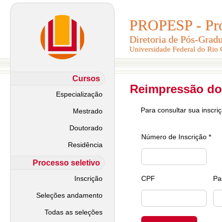
PROPESP - Pró-
PROPESP - Pró-
Diretoria de Pós-Grad
Diretoria de Pós-Grad
Universidade Federal do Rio
Universidade Federal do Rio
Cursos
Reimpressão do
Especialização
Para consultar sua inscri
Mestrado
Doutorado
Número de Inscrição *
Residência
Processo seletivo
Inscrição
CPF
Pa
Seleções andamento
Todas as seleções