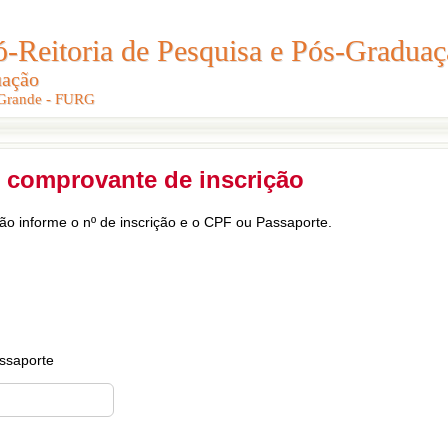
Reitoria de Pesquisa e Pós-Graduaç
Reitoria de Pesquisa e Pós-Gradua
uação
uação
 Grande - FURG
 Grande - FURG
 comprovante de inscrição
ção informe o nº de inscrição e o CPF ou Passaporte.
ssaporte