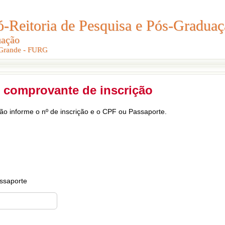
Reitoria de Pesquisa e Pós-Graduaç
Reitoria de Pesquisa e Pós-Gradua
uação
uação
 Grande - FURG
 Grande - FURG
 comprovante de inscrição
ção informe o nº de inscrição e o CPF ou Passaporte.
ssaporte