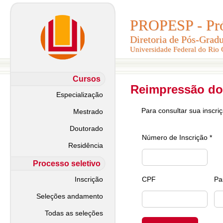
PROPESP - Pró-
PROPESP - Pró-
Diretoria de Pós-Grad
Diretoria de Pós-Grad
Universidade Federal do Rio
Universidade Federal do Rio
Cursos
Reimpressão do
Especialização
Para consultar sua inscri
Mestrado
Doutorado
Número de Inscrição *
Residência
Processo seletivo
Inscrição
CPF
Pa
Seleções andamento
Todas as seleções