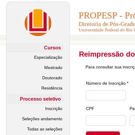
PROPESP - Pró-
PROPESP - Pró-
Diretoria de Pós-Grad
Diretoria de Pós-Grad
Universidade Federal do Rio
Universidade Federal do Rio
Cursos
Reimpressão do
Especialização
Para consultar sua inscri
Mestrado
Doutorado
Número de Inscrição *
Residência
Processo seletivo
Inscrição
CPF
Pa
Seleções andamento
Todas as seleções