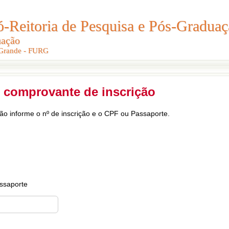
Reitoria de Pesquisa e Pós-Graduaç
Reitoria de Pesquisa e Pós-Gradua
uação
uação
 Grande - FURG
 Grande - FURG
 comprovante de inscrição
ção informe o nº de inscrição e o CPF ou Passaporte.
ssaporte