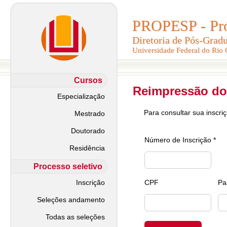
PROPESP - Pró-
PROPESP - Pró-
Diretoria de Pós-Grad
Diretoria de Pós-Grad
Universidade Federal do Rio
Universidade Federal do Rio
Cursos
Reimpressão do
Especialização
Para consultar sua inscri
Mestrado
Doutorado
Número de Inscrição *
Residência
Processo seletivo
Inscrição
CPF
Pa
Seleções andamento
Todas as seleções