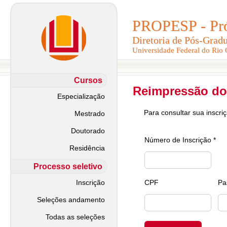
PROPESP - Pró-
PROPESP - Pró-
Diretoria de Pós-Grad
Diretoria de Pós-Grad
Universidade Federal do Rio
Universidade Federal do Rio
Cursos
Reimpressão do
Especialização
Para consultar sua inscri
Mestrado
Doutorado
Número de Inscrição *
Residência
Processo seletivo
Inscrição
CPF
Pa
Seleções andamento
Todas as seleções