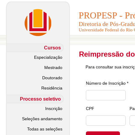
PROPESP - Pró-
PROPESP - Pró-
Diretoria de Pós-Grad
Diretoria de Pós-Grad
Universidade Federal do Rio
Universidade Federal do Rio
Cursos
Reimpressão do
Especialização
Para consultar sua inscri
Mestrado
Doutorado
Número de Inscrição *
Residência
Processo seletivo
Inscrição
CPF
Pa
Seleções andamento
Todas as seleções