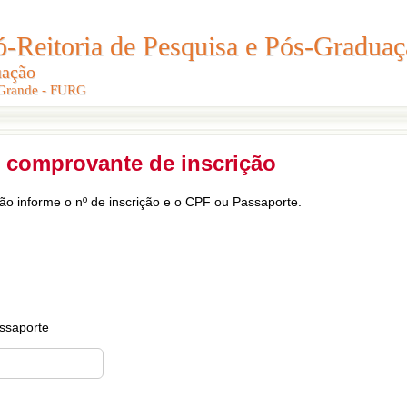
Reitoria de Pesquisa e Pós-Graduaç
Reitoria de Pesquisa e Pós-Gradua
uação
uação
 Grande - FURG
 Grande - FURG
 comprovante de inscrição
ção informe o nº de inscrição e o CPF ou Passaporte.
ssaporte