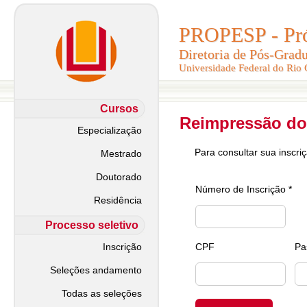
PROPESP - Pró-
PROPESP - Pró-
Diretoria de Pós-Grad
Diretoria de Pós-Grad
Universidade Federal do Rio
Universidade Federal do Rio
Cursos
Reimpressão do
Especialização
Para consultar sua inscri
Mestrado
Doutorado
Número de Inscrição *
Residência
Processo seletivo
Inscrição
CPF
Pa
Seleções andamento
Todas as seleções