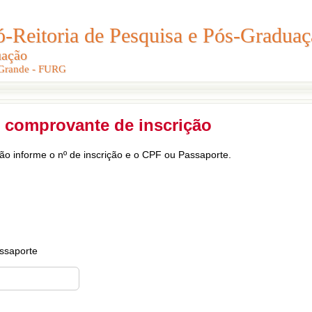
Reitoria de Pesquisa e Pós-Graduaç
Reitoria de Pesquisa e Pós-Gradua
uação
uação
 Grande - FURG
 Grande - FURG
 comprovante de inscrição
ção informe o nº de inscrição e o CPF ou Passaporte.
ssaporte