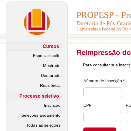
PROPESP - Pró-
PROPESP - Pró-
Diretoria de Pós-Grad
Diretoria de Pós-Grad
Universidade Federal do Rio
Universidade Federal do Rio
Cursos
Reimpressão do
Especialização
Para consultar sua inscri
Mestrado
Doutorado
Número de Inscrição *
Residência
Processo seletivo
Inscrição
CPF
Pa
Seleções andamento
Todas as seleções