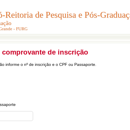
Reitoria de Pesquisa e Pós-Graduaç
Reitoria de Pesquisa e Pós-Gradua
uação
uação
 Grande - FURG
 Grande - FURG
 comprovante de inscrição
ção informe o nº de inscrição e o CPF ou Passaporte.
ssaporte