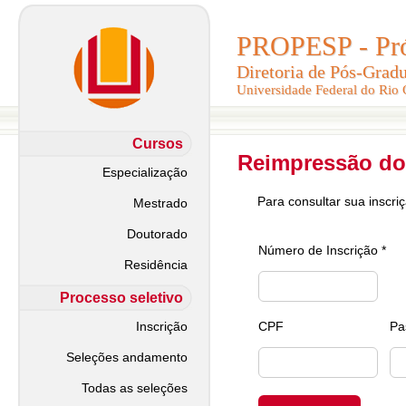
PROPESP - Pró-
PROPESP - Pró-
Diretoria de Pós-Grad
Diretoria de Pós-Grad
Universidade Federal do Rio
Universidade Federal do Rio
Cursos
Reimpressão do
Especialização
Para consultar sua inscri
Mestrado
Doutorado
Número de Inscrição *
Residência
Processo seletivo
Inscrição
CPF
Pa
Seleções andamento
Todas as seleções