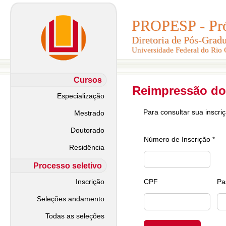
PROPESP - Pró-
PROPESP - Pró-
Diretoria de Pós-Grad
Diretoria de Pós-Grad
Universidade Federal do Rio
Universidade Federal do Rio
Cursos
Reimpressão do
Especialização
Para consultar sua inscri
Mestrado
Doutorado
Número de Inscrição *
Residência
Processo seletivo
Inscrição
CPF
Pa
Seleções andamento
Todas as seleções