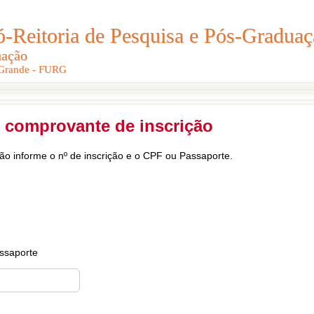
Reitoria de Pesquisa e Pós-Graduaç
Reitoria de Pesquisa e Pós-Gradua
uação
uação
 Grande - FURG
 Grande - FURG
 comprovante de inscrição
ção informe o nº de inscrição e o CPF ou Passaporte.
ssaporte