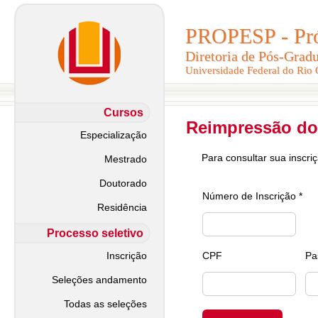
PROPESP - Pró-
PROPESP - Pró-
Diretoria de Pós-Grad
Diretoria de Pós-Grad
Universidade Federal do Rio
Universidade Federal do Rio
Cursos
Reimpressão do
Especialização
Para consultar sua inscri
Mestrado
Doutorado
Número de Inscrição *
Residência
Processo seletivo
Inscrição
CPF
Pa
Seleções andamento
Todas as seleções