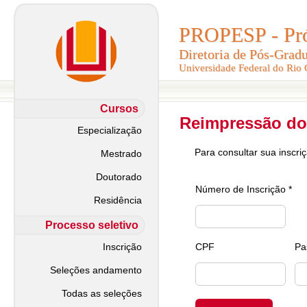
PROPESP - Pró-
PROPESP - Pró-
Diretoria de Pós-Grad
Diretoria de Pós-Grad
Universidade Federal do Rio
Universidade Federal do Rio
Cursos
Reimpressão do
Especialização
Para consultar sua inscri
Mestrado
Doutorado
Número de Inscrição *
Residência
Processo seletivo
Inscrição
CPF
Pa
Seleções andamento
Todas as seleções