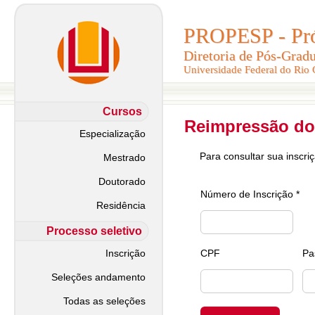
PROPESP - Pró-
PROPESP - Pró-
Diretoria de Pós-Grad
Diretoria de Pós-Grad
Universidade Federal do Rio
Universidade Federal do Rio
Cursos
Reimpressão do
Especialização
Para consultar sua inscri
Mestrado
Doutorado
Número de Inscrição *
Residência
Processo seletivo
Inscrição
CPF
Pa
Seleções andamento
Todas as seleções