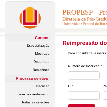
PROPESP - Pró-
PROPESP - Pró-
Diretoria de Pós-Grad
Diretoria de Pós-Grad
Universidade Federal do Rio
Universidade Federal do Rio
Cursos
Reimpressão do
Especialização
Para consultar sua inscri
Mestrado
Doutorado
Número de Inscrição *
Residência
Processo seletivo
Inscrição
CPF
Pa
Seleções andamento
Todas as seleções