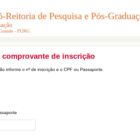
Reitoria de Pesquisa e Pós-Graduaç
Reitoria de Pesquisa e Pós-Gradua
uação
uação
 Grande - FURG
 Grande - FURG
 comprovante de inscrição
ção informe o nº de inscrição e o CPF ou Passaporte.
ssaporte