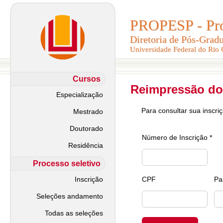
PROPESP - Pró-
PROPESP - Pró-
Diretoria de Pós-Grad
Diretoria de Pós-Grad
Universidade Federal do Rio
Universidade Federal do Rio
Cursos
Reimpressão do
Especialização
Para consultar sua inscri
Mestrado
Doutorado
Número de Inscrição *
Residência
Processo seletivo
Inscrição
CPF
Pa
Seleções andamento
Todas as seleções