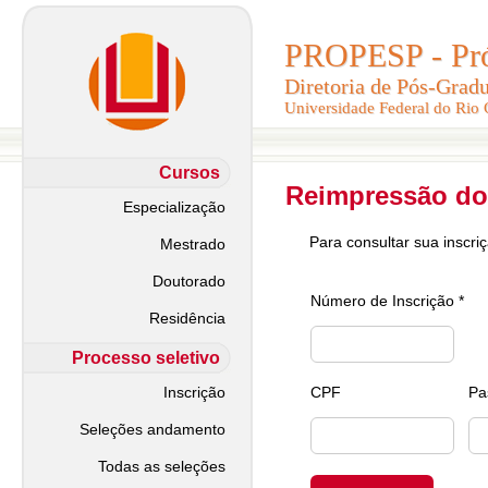
PROPESP - Pró-
PROPESP - Pró-
Diretoria de Pós-Grad
Diretoria de Pós-Grad
Universidade Federal do Rio
Universidade Federal do Rio
Cursos
Reimpressão do
Especialização
Para consultar sua inscri
Mestrado
Doutorado
Número de Inscrição *
Residência
Processo seletivo
Inscrição
CPF
Pa
Seleções andamento
Todas as seleções