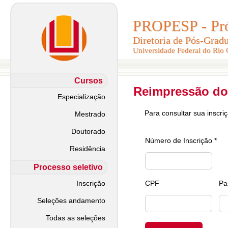
PROPESP - Pró-
PROPESP - Pró-
Diretoria de Pós-Grad
Diretoria de Pós-Grad
Universidade Federal do Rio
Universidade Federal do Rio
Cursos
Reimpressão do
Especialização
Para consultar sua inscri
Mestrado
Doutorado
Número de Inscrição *
Residência
Processo seletivo
Inscrição
CPF
Pa
Seleções andamento
Todas as seleções