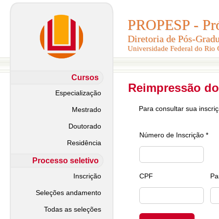
PROPESP - Pró-
PROPESP - Pró-
Diretoria de Pós-Grad
Diretoria de Pós-Grad
Universidade Federal do Rio
Universidade Federal do Rio
Cursos
Reimpressão do
Especialização
Para consultar sua inscri
Mestrado
Doutorado
Número de Inscrição *
Residência
Processo seletivo
Inscrição
CPF
Pa
Seleções andamento
Todas as seleções