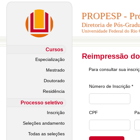
PROPESP - Pró-
PROPESP - Pró-
Diretoria de Pós-Grad
Diretoria de Pós-Grad
Universidade Federal do Rio
Universidade Federal do Rio
Cursos
Reimpressão do
Especialização
Para consultar sua inscri
Mestrado
Doutorado
Número de Inscrição *
Residência
Processo seletivo
Inscrição
CPF
Pa
Seleções andamento
Todas as seleções