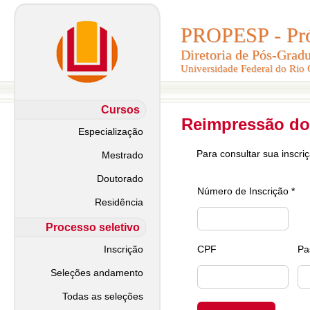
PROPESP - Pró-
PROPESP - Pró-
Diretoria de Pós-Grad
Diretoria de Pós-Grad
Universidade Federal do Rio
Universidade Federal do Rio
Cursos
Reimpressão do
Especialização
Para consultar sua inscri
Mestrado
Doutorado
Número de Inscrição *
Residência
Processo seletivo
Inscrição
CPF
Pa
Seleções andamento
Todas as seleções