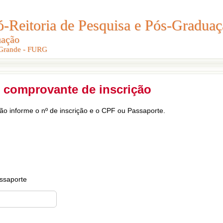
Reitoria de Pesquisa e Pós-Graduaç
Reitoria de Pesquisa e Pós-Gradua
uação
uação
 Grande - FURG
 Grande - FURG
 comprovante de inscrição
ção informe o nº de inscrição e o CPF ou Passaporte.
ssaporte