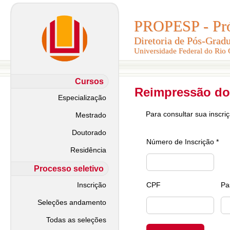
PROPESP - Pró-
PROPESP - Pró-
Diretoria de Pós-Grad
Diretoria de Pós-Grad
Universidade Federal do Rio
Universidade Federal do Rio
Cursos
Reimpressão do
Especialização
Para consultar sua inscri
Mestrado
Doutorado
Número de Inscrição *
Residência
Processo seletivo
Inscrição
CPF
Pa
Seleções andamento
Todas as seleções