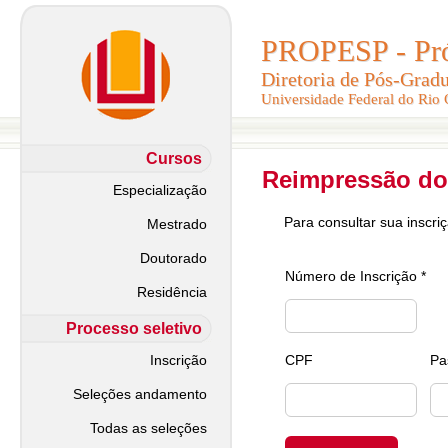
PROPESP - Pró-
PROPESP - Pró-
Diretoria de Pós-Grad
Diretoria de Pós-Grad
Universidade Federal do Rio
Universidade Federal do Rio
Cursos
Reimpressão do
Especialização
Para consultar sua inscri
Mestrado
Doutorado
Número de Inscrição *
Residência
Processo seletivo
Inscrição
CPF
Pa
Seleções andamento
Todas as seleções