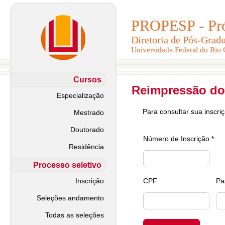
PROPESP - Pró-
PROPESP - Pró-
Diretoria de Pós-Grad
Diretoria de Pós-Grad
Universidade Federal do Rio
Universidade Federal do Rio
Cursos
Reimpressão do
Especialização
Para consultar sua inscri
Mestrado
Doutorado
Número de Inscrição *
Residência
Processo seletivo
Inscrição
CPF
Pa
Seleções andamento
Todas as seleções