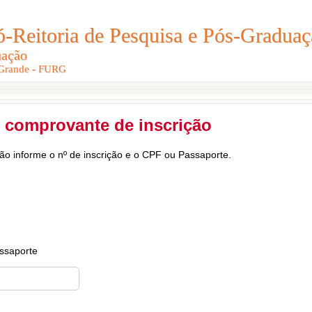
Reitoria de Pesquisa e Pós-Graduaç
Reitoria de Pesquisa e Pós-Gradua
uação
uação
 Grande - FURG
 Grande - FURG
 comprovante de inscrição
ção informe o nº de inscrição e o CPF ou Passaporte.
ssaporte