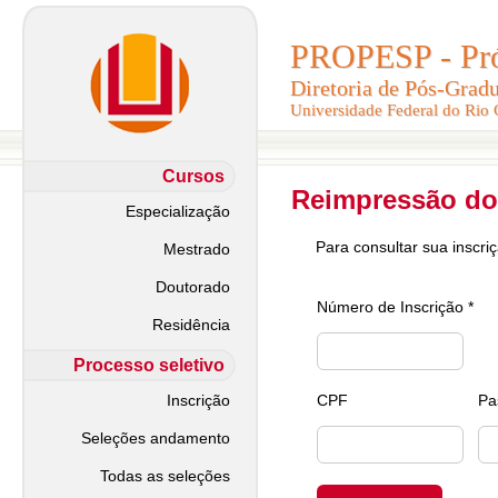
PROPESP - Pró-
PROPESP - Pró-
Diretoria de Pós-Grad
Diretoria de Pós-Grad
Universidade Federal do Rio
Universidade Federal do Rio
Cursos
Reimpressão do
Especialização
Para consultar sua inscri
Mestrado
Doutorado
Número de Inscrição *
Residência
Processo seletivo
Inscrição
CPF
Pa
Seleções andamento
Todas as seleções