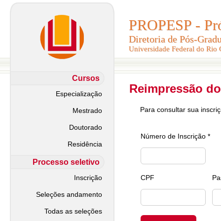
PROPESP - Pró-
PROPESP - Pró-
Diretoria de Pós-Grad
Diretoria de Pós-Grad
Universidade Federal do Rio
Universidade Federal do Rio
Cursos
Reimpressão do
Especialização
Para consultar sua inscri
Mestrado
Doutorado
Número de Inscrição *
Residência
Processo seletivo
Inscrição
CPF
Pa
Seleções andamento
Todas as seleções