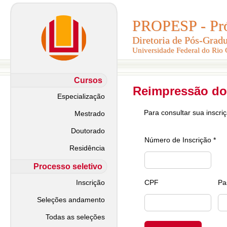
PROPESP - Pró-
PROPESP - Pró-
Diretoria de Pós-Grad
Diretoria de Pós-Grad
Universidade Federal do Rio
Universidade Federal do Rio
Cursos
Reimpressão do
Especialização
Para consultar sua inscri
Mestrado
Doutorado
Número de Inscrição *
Residência
Processo seletivo
Inscrição
CPF
Pa
Seleções andamento
Todas as seleções