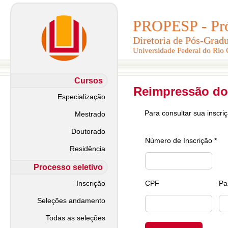
PROPESP - Pró-
PROPESP - Pró-
Diretoria de Pós-Grad
Diretoria de Pós-Grad
Universidade Federal do Rio
Universidade Federal do Rio
Cursos
Reimpressão do
Especialização
Para consultar sua inscri
Mestrado
Doutorado
Número de Inscrição *
Residência
Processo seletivo
Inscrição
CPF
Pa
Seleções andamento
Todas as seleções