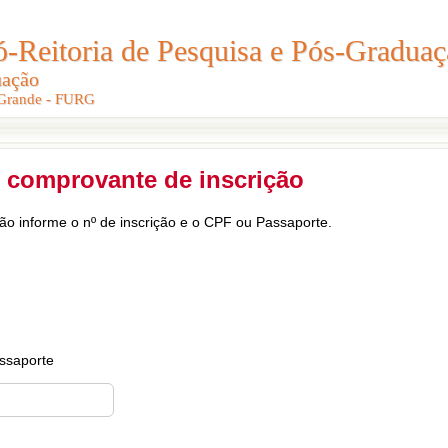
Reitoria de Pesquisa e Pós-Graduaç
Reitoria de Pesquisa e Pós-Gradua
uação
uação
 Grande - FURG
 Grande - FURG
 comprovante de inscrição
ção informe o nº de inscrição e o CPF ou Passaporte.
ssaporte