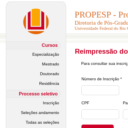
PROPESP - Pró-
PROPESP - Pró-
Diretoria de Pós-Grad
Diretoria de Pós-Grad
Universidade Federal do Rio
Universidade Federal do Rio
Cursos
Reimpressão do
Especialização
Para consultar sua inscri
Mestrado
Doutorado
Número de Inscrição *
Residência
Processo seletivo
Inscrição
CPF
Pa
Seleções andamento
Todas as seleções