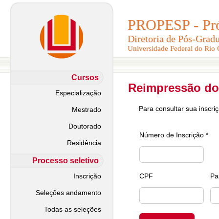
PROPESP - Pró-
PROPESP - Pró-
Diretoria de Pós-Grad
Diretoria de Pós-Grad
Universidade Federal do Rio
Universidade Federal do Rio
Cursos
Reimpressão do
Especialização
Para consultar sua inscri
Mestrado
Doutorado
Número de Inscrição *
Residência
Processo seletivo
Inscrição
CPF
Pa
Seleções andamento
Todas as seleções