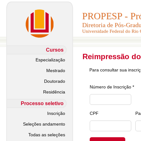
PROPESP - Pró-
PROPESP - Pró-
Diretoria de Pós-Grad
Diretoria de Pós-Grad
Universidade Federal do Rio
Universidade Federal do Rio
Cursos
Reimpressão do
Especialização
Para consultar sua inscri
Mestrado
Doutorado
Número de Inscrição *
Residência
Processo seletivo
Inscrição
CPF
Pa
Seleções andamento
Todas as seleções