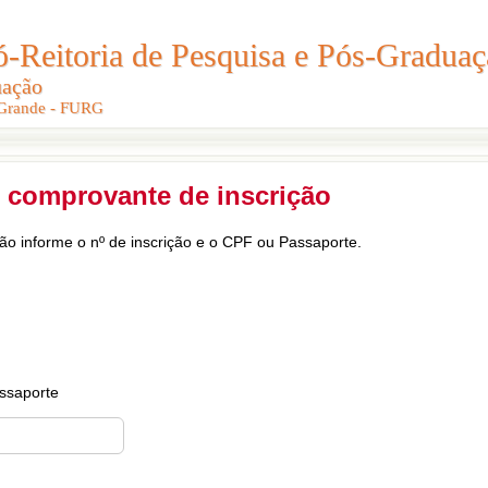
Reitoria de Pesquisa e Pós-Graduaç
Reitoria de Pesquisa e Pós-Gradua
uação
uação
 Grande - FURG
 Grande - FURG
 comprovante de inscrição
ção informe o nº de inscrição e o CPF ou Passaporte.
ssaporte