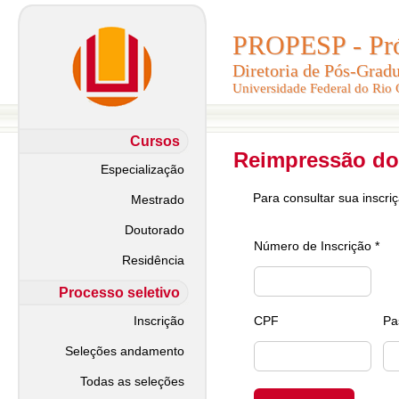
PROPESP - Pró-
PROPESP - Pró-
Diretoria de Pós-Grad
Diretoria de Pós-Grad
Universidade Federal do Rio
Universidade Federal do Rio
Cursos
Reimpressão do
Especialização
Para consultar sua inscri
Mestrado
Doutorado
Número de Inscrição *
Residência
Processo seletivo
Inscrição
CPF
Pa
Seleções andamento
Todas as seleções