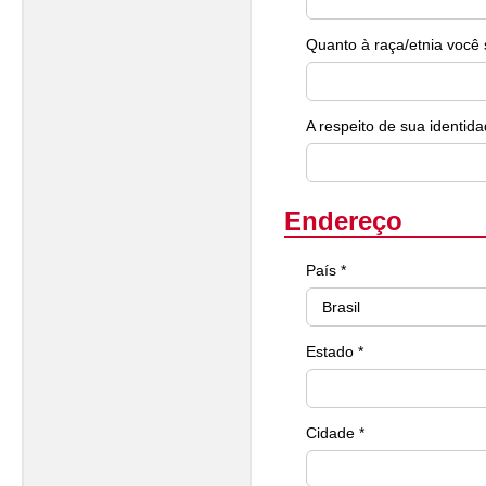
Quanto à raça/etnia você 
A respeito de sua identida
Endereço
País *
Estado *
Cidade *