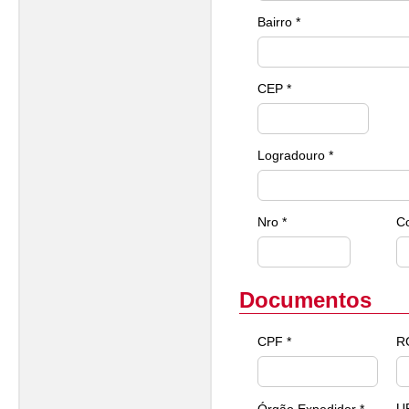
Bairro *
CEP *
Logradouro *
Nro *
C
Documentos
CPF *
R
U