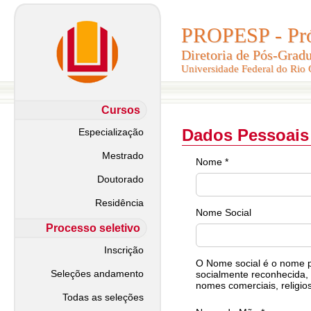
PROPESP - Pró-
PROPESP - Pró-
Diretoria de Pós-Grad
Diretoria de Pós-Grad
Universidade Federal do Rio
Universidade Federal do Rio
Cursos
Dados Pessoais
Especialização
Mestrado
Nome *
Doutorado
Residência
Nome Social
Processo seletivo
Inscrição
O Nome social é o nome pe
Seleções andamento
socialmente reconhecida, 
nomes comerciais, religios
Todas as seleções