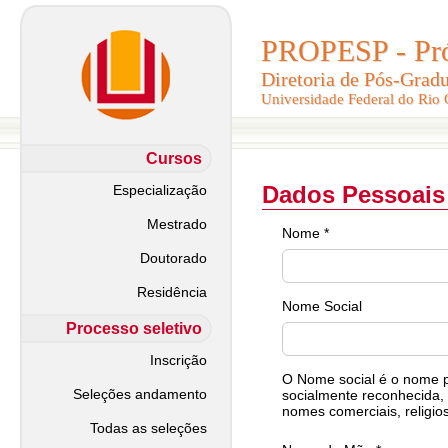
PROPESP - Pró-
PROPESP - Pró-
Diretoria de Pós-Grad
Diretoria de Pós-Grad
Universidade Federal do Rio
Universidade Federal do Rio
Cursos
Dados Pessoais
Especialização
Mestrado
Nome *
Doutorado
Residência
Nome Social
Processo seletivo
Inscrição
O Nome social é o nome pe
Seleções andamento
socialmente reconhecida, 
nomes comerciais, religios
Todas as seleções