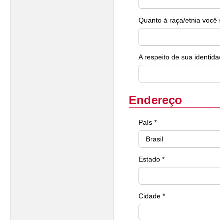
Quanto à raça/etnia você 
A respeito de sua identida
Endereço
País *
Estado *
Cidade *