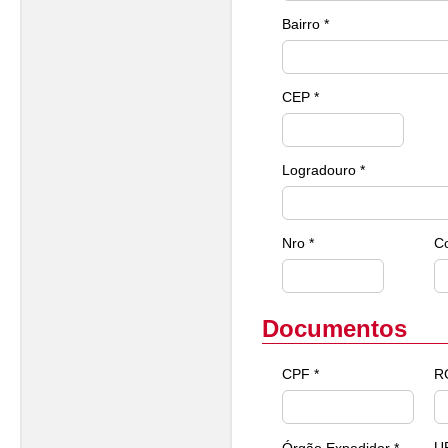
Bairro *
CEP *
Logradouro *
Nro *
C
Documentos
CPF *
R
U