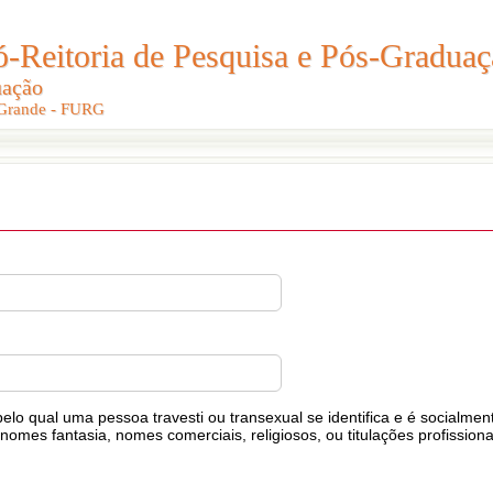
Reitoria de Pesquisa e Pós-Graduaç
Reitoria de Pesquisa e Pós-Gradua
uação
uação
 Grande - FURG
 Grande - FURG
lo qual uma pessoa travesti ou transexual se identifica e é socialmen
nomes fantasia, nomes comerciais, religiosos, ou titulações profission