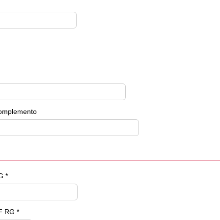
omplemento
G *
F RG *