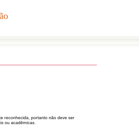
ão
ção
te reconhecida, portanto não deve ser
ais ou acadêmicas.