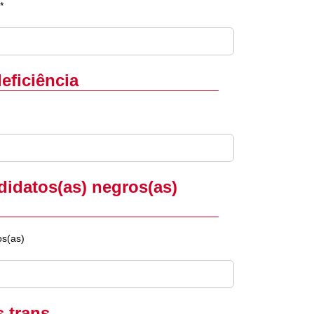
*
eficiência
didatos(as) negros(as)
os(as)
 trans