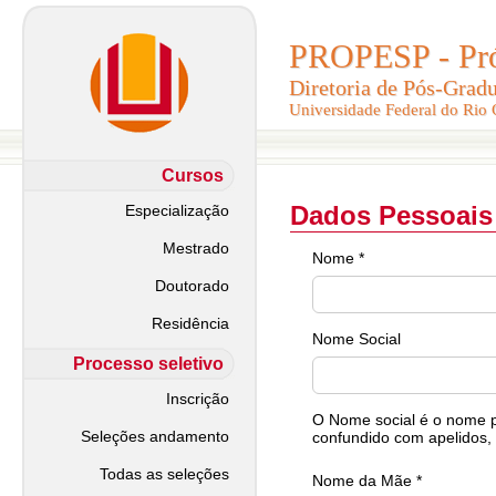
PROPESP - Pró-
PROPESP - Pró-
Diretoria de Pós-Grad
Diretoria de Pós-Grad
Universidade Federal do Rio
Universidade Federal do Rio
Cursos
Dados Pessoais
Especialização
Mestrado
Nome *
Doutorado
Residência
Nome Social
Processo seletivo
Inscrição
O Nome social é o nome pe
Seleções andamento
confundido com apelidos, 
Todas as seleções
Nome da Mãe *