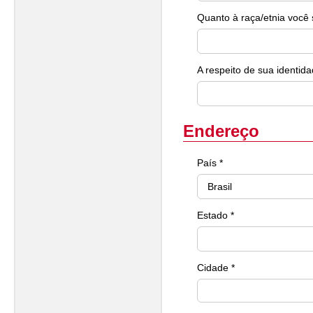
Quanto à raça/etnia você 
A respeito de sua identida
Endereço
País *
Estado *
Cidade *