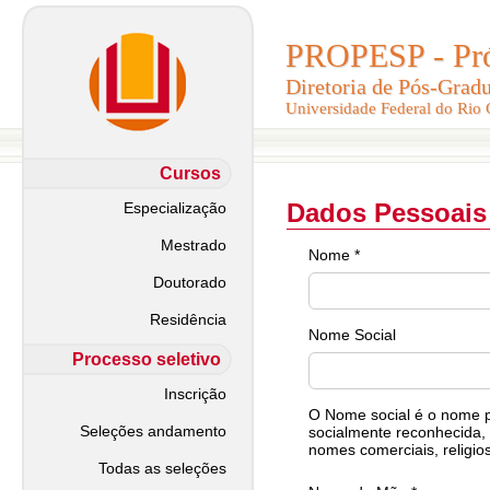
PROPESP - Pró-
PROPESP - Pró-
Diretoria de Pós-Grad
Diretoria de Pós-Grad
Universidade Federal do Rio
Universidade Federal do Rio
Cursos
Dados Pessoais
Especialização
Mestrado
Nome *
Doutorado
Residência
Nome Social
Processo seletivo
Inscrição
O Nome social é o nome pe
Seleções andamento
socialmente reconhecida, 
nomes comerciais, religios
Todas as seleções