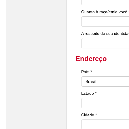
Quanto à raça/etnia você 
A respeito de sua identida
Endereço
País *
Estado *
Cidade *