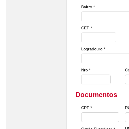
Bairro *
CEP *
Logradouro *
Nro *
C
Documentos
CPF *
R
U