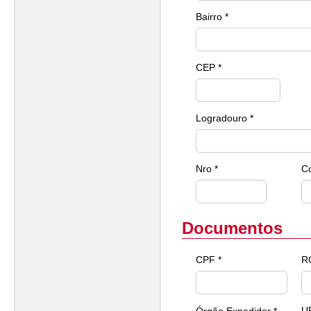
Bairro *
CEP *
Logradouro *
Nro *
C
Documentos
CPF *
R
U