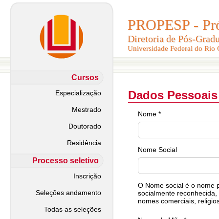
PROPESP - Pró-
PROPESP - Pró-
Diretoria de Pós-Grad
Diretoria de Pós-Grad
Universidade Federal do Rio
Universidade Federal do Rio
Cursos
Dados Pessoais
Especialização
Mestrado
Nome *
Doutorado
Residência
Nome Social
Processo seletivo
Inscrição
O Nome social é o nome pe
Seleções andamento
socialmente reconhecida, 
nomes comerciais, religios
Todas as seleções