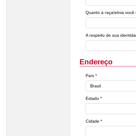
Quanto à raça/etnia você 
A respeito de sua identida
Endereço
País *
Estado *
Cidade *